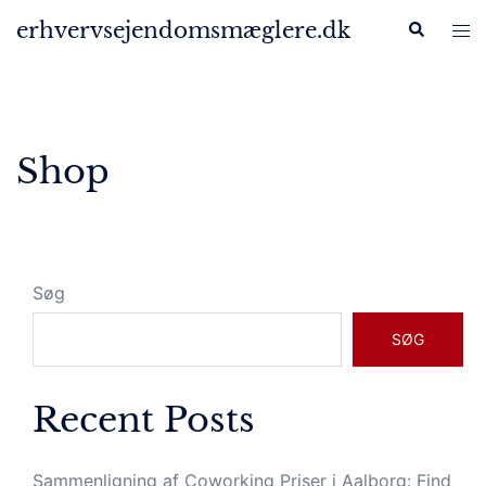
Skip
erhvervsejendomsmæglere.dk
Search
Tog
to
men
content
Shop
Søg
SØG
Recent Posts
Sammenligning af Coworking Priser i Aalborg: Find