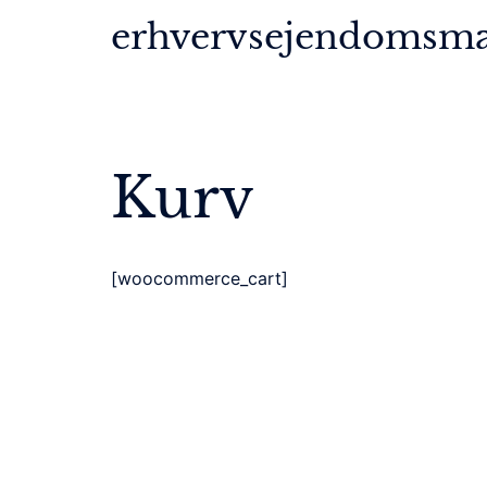
Skip
erhvervsejendomsmæ
to
content
Kurv
[woocommerce_cart]