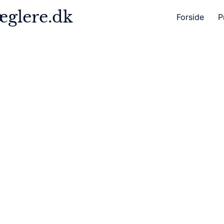
glere.dk
Forside
P